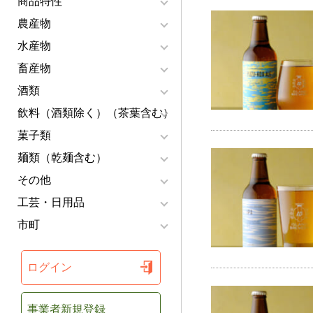
商品特性
農産物
水産物
畜産物
酒類
飲料（酒類除く）（茶葉含む）
菓子類
麺類（乾麺含む）
その他
工芸・日用品
市町
ログイン
事業者新規登録