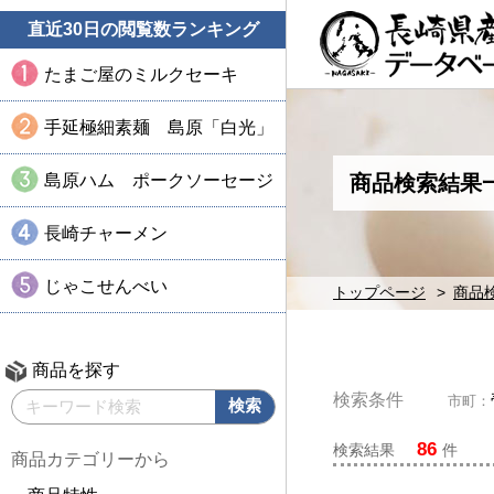
直近30日の閲覧数ランキング
たまご屋のミルクセーキ
手延極細素麺 島原「白光」
島原ハム ポークソーセージ
商品検索結果
長崎チャーメン
じゃこせんべい
トップページ
商品
商品を探す
検索条件
市町：
86
検索結果
件
商品カテゴリーから