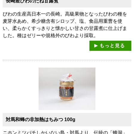
長崎産びわのたね甘露煮
びわの生産高日本一の長崎。高級果物となったびわの種を
麦芽水あめ、希少糖含有シロップ、塩、食品用重曹を使
い、柔らかくすっきりと懐かしい甘さの甘露煮に仕上げま
した。種はゼリーや規格外のびわより採取。
対馬和蜂の非加熱はちみつ 100g
ニホンミツバチしかいない島・対馬より、伝統の「蜂洞」