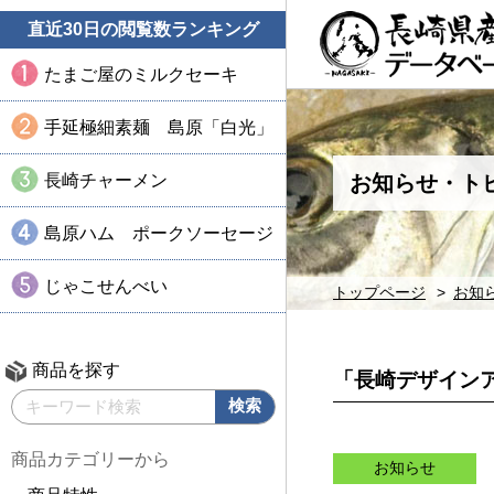
直近30日の閲覧数ランキング
たまご屋のミルクセーキ
手延極細素麺 島原「白光」
長崎チャーメン
お知らせ・ト
島原ハム ポークソーセージ
じゃこせんべい
トップページ
お知
商品を探す
「長崎デザインア
商品カテゴリーから
お知らせ