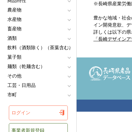
商品特性
※長崎県産業労働
農産物
豊かな地域・社会
水産物
イン開発意欲、デ
畜産物
詳しくは以下の県
酒類
「長崎デザインア
飲料（酒類除く）（茶葉含む）
菓子類
麺類（乾麺含む）
その他
工芸・日用品
市町
ログイン
事業者新規登録