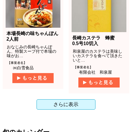
本場長崎の味ちゃんぽん
長崎カステラ 蜂蜜
2人前
0.5号10切入
おなじみの長崎ちゃんぽ
ん、特製スープ付で本場の
和泉屋のカステラは美味し
味がお…
いカステラを食べて頂きた
いと…
【事業者名】
【事業者名】
㈱白雪食品
有限会社 和泉屋
さらに表示