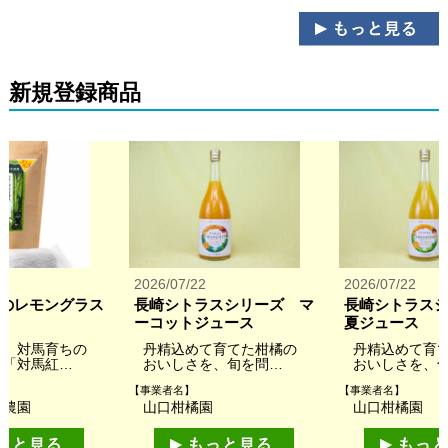
新規登録商品
2026/07/22
2026/07/22
のレモングラス
長崎シトラスシリーズ マ
長崎シトラス
し
ーコットジュース
夏ジュース
れ、対馬育ちの
丹精込めて育てた柑橘の
丹精込めて育
茶「対馬紅…
おいしさを、旬を問…
おいしさを、
【事業者名】
【事業者名】
石農園
山口柑橘園
山口柑橘園