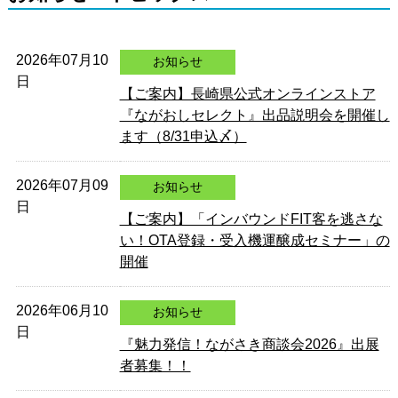
2026年07月10
お知らせ
日
【ご案内】長崎県公式オンラインストア
『ながおしセレクト』出品説明会を開催し
ます（8/31申込〆）
2026年07月09
お知らせ
日
【ご案内】「インバウンドFIT客を逃さな
い！OTA登録・受入機運醸成セミナー」の
開催
2026年06月10
お知らせ
日
『魅力発信！ながさき商談会2026』出展
者募集！！