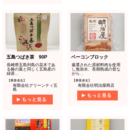
五島つばき茶 90P
ベーコンブロック
長崎県五島列島の花木であ
厳選された原材料肉を使用
る椿の葉と同じく五島産の
し無加水、長期熟成の昔な
緑茶…
がら…
【事業者名】
【事業者名】
有限会社グリーンティ五
有限会社明治屋商店
島