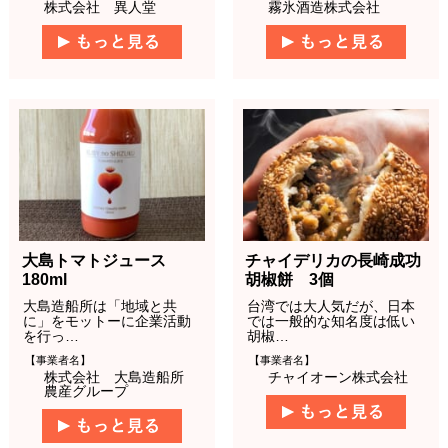
株式会社 異人堂
霧氷酒造株式会社
大島トマトジュース
チャイデリカの長崎成功
180ml
胡椒餅 3個
大島造船所は「地域と共
台湾では大人気だが、日本
に」をモットーに企業活動
では一般的な知名度は低い
を行っ…
胡椒…
【事業者名】
【事業者名】
株式会社 大島造船所
チャイオーン株式会社
農産グループ