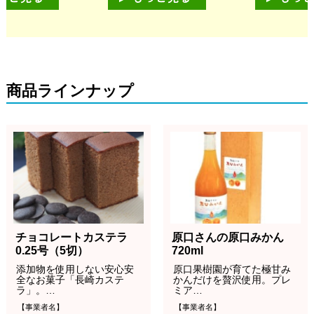
商品ラインナップ
チョコレートカステラ
原口さんの原口みかん
0.25号（5切）
720ml
添加物を使用しない安心安
原口果樹園が育てた極甘み
全なお菓子「長崎カステ
かんだけを贅沢使用。プレ
ラ」。…
ミア…
【事業者名】
【事業者名】