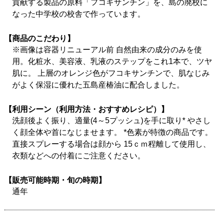
貢献する製品の原料「フコキサンチン」を、島の廃校に
なった中学校の校舎で作っています。
【商品のこだわり】
※画像は容器リニューアル前 自然由来の成分のみを使
用。化粧水、美容液、乳液のステップをこれ1本で、ツヤ
肌に。 上層のオレンジ色がフコキサンチンで、肌なじみ
がよく保湿に優れた五島産椿油に配合しました。
【利用シーン（利用方法・おすすめレシピ）】
洗顔後よく振り、適量(4～5プッシュ)を手に取り* やさし
く顔全体や首になじませます。 *色素が特徴の商品です。
直接スプレーする場合は顔から 15ｃｍ程離して使用し、
衣類などへの付着にご注意ください。
【販売可能時期・旬の時期】
通年