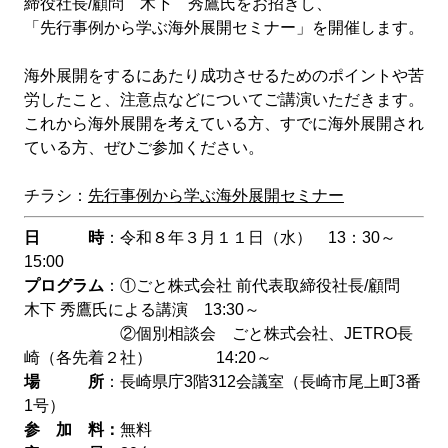
締役社長/顧問 木下 秀鷹氏をお招きし、
「先行事例から学ぶ海外展開セミナー」を開催します。
海外展開をするにあたり成功させるためのポイントや苦
労したこと、注意点などについてご講演いただきます。
これから海外展開を考えている方、すでに海外展開され
ている方、ぜひご参加ください。
チラシ：
先行事例から学ぶ海外展開セミナー
日 時
：令和８年３月１１日（水） 13：30～
15:00
プログラム
：①ごと株式会社 前代表取締役社長/顧問
木下 秀鷹氏による講演 13:30～
②個別相談会 ごと株式会社、JETRO長
崎（各先着２社） 14:20～
場 所
：長崎県庁3階312会議室（長崎市尾上町3番
1号）
参 加 料：
無料