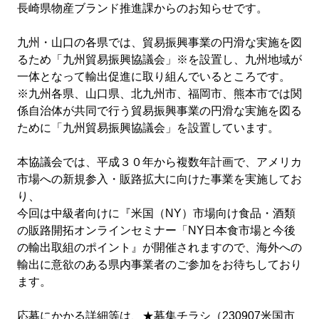
長崎県物産ブランド推進課からのお知らせです。
九州・山口の各県では、貿易振興事業の円滑な実施を図
るため「九州貿易振興協議会」※を設置し、九州地域が
一体となって輸出促進に取り組んでいるところです。
※九州各県、山口県、北九州市、福岡市、熊本市では関
係自治体が共同で行う貿易振興事業の円滑な実施を図る
ために「九州貿易振興協議会」を設置しています。
本協議会では、平成３０年から複数年計画で、アメリカ
市場への新規参入・販路拡大に向けた事業を実施してお
り、
今回は中級者向けに『米国（NY）市場向け食品・酒類
の販路開拓オンラインセミナー「NY日本食市場と今後
の輸出取組のポイント』が開催されますので、海外への
輸出に意欲のある県内事業者のご参加をお待ちしており
ます。
応募にかかる詳細等は、
★募集チラシ（230907米国市