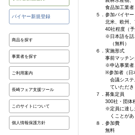
農林水産物、食
食品加工業者、
５．参加バイヤー
バイヤー新規登録
北米、欧州、ア
40社程度（予
※日本語を話さ
商品を探す
（無料）
６．実施形式
事業者を探す
事前マッチン
※申込事業者、
※参加者（日本
ご利用案内
会議システムに
ていただき
長崎フェア支援ツール
７．募集定員
300社・団体
このサイトについて
※定員に達した
くことがありま
個人情報保護方針
８．参加費
無料