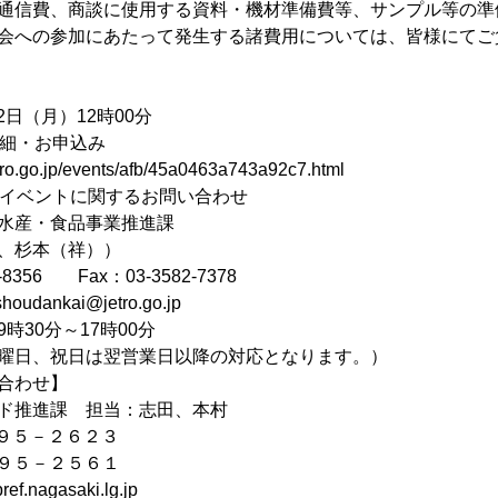
信費、商談に使用する資料・機材準備費等、サンプル等の準
の参加にあたって発生する諸費用については、皆様にてご
2日（月）12時00分
詳細・お申込み
.go.jp/events/afb/45a0463a743a92c7.html
当イベントに関するお問い合わせ
産・食品事業推進課
杉本（祥））
8356 Fax：03-3582-7378
udankai@jetro.go.jp
30分～17時00分
、祝日は翌営業日以降の対応となります。）
合わせ】
ド推進課 担当：志田、本村
８９５－２６２３
８９５－２５６１
ef.nagasaki.lg.jp