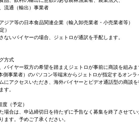
品、飲料の輸出に意欲のある農林漁業者、農業法人、
流通（輸出）事業者
ジア等の日本食品関連企業（輸入卸売業者・小売業者等）
定）
ないバイヤーの場合、ジェトロが通訳を手配します。
グ方式
バイヤー双方の希望を踏まえジェトロが事前に商談を組みま
側事業者）のパソコン等端末からジェトロが指定するオンラ
アクセスいただき、海外バイヤーとビデオ通話型の商談を
ます。
程度（予定）
場合は、申込締切日を待たずに予告なく募集を終了させてい
す。予めご了承ください。