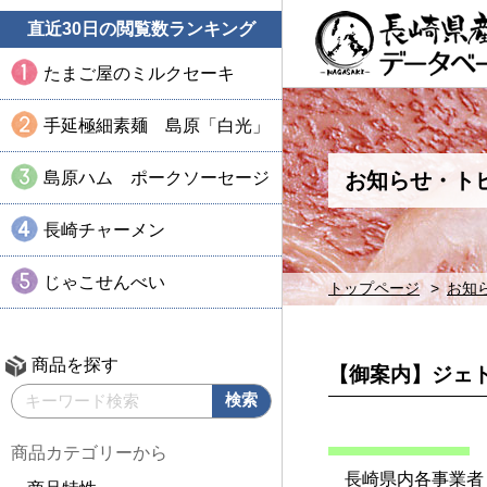
直近30日の閲覧数ランキング
たまご屋のミルクセーキ
手延極細素麺 島原「白光」
島原ハム ポークソーセージ
お知らせ・ト
長崎チャーメン
じゃこせんべい
トップページ
お知
商品を探す
【御案内】ジェ
商品カテゴリーから
長崎県内各事業者