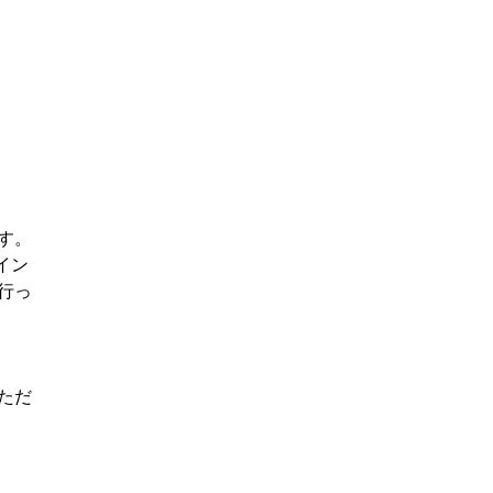
す。
イン
行っ
ただ