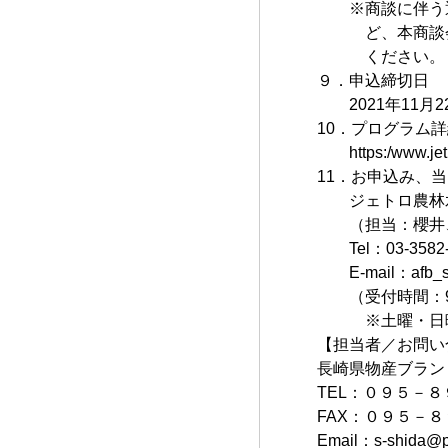
※商談に伴う通
ど、本商談会へ
ください。
９．申込締切日
2021年11月2
10．プログラム
https:/www.jetro
11．お申込み、
ジェトロ農林水
（担当：櫻井、
Tel：03-3582-
E-mail：afb_sho
（受付時間：9時
※土曜・日曜日
【担当者／お問い
長崎県物産ブラン
TEL：０９５－
FAX：０９５－
Email：s-shida@pr