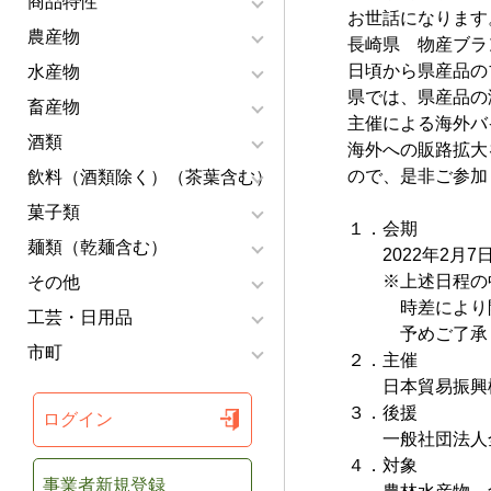
商品特性
お世話になります
農産物
長崎県 物産ブラ
日頃から県産品の
水産物
県では、県産品の
畜産物
主催による海外バ
酒類
海外への販路拡大
ので、是非ご参加
飲料（酒類除く）（茶葉含む）
菓子類
１．会期
麺類（乾麺含む）
2022年2月7日
※上述日程の中
その他
時差により開催
工芸・日用品
予めご了承く
市町
２．主催
日本貿易振興機
３．後援
ログイン
一般社団法人全
４．対象
事業者新規登録