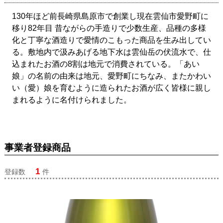
130年ほど前長崎県島原市で創業し現在雲仙市愛野町に
移り82年目 昔ながらの手造りで少数生産、品種の多様
化と丁寧な酒造りで愛情のこもった商品を生み出してい
る。敷地内で汲みあげる地下水は雲仙岳の伏流水で、仕
込まれたお酒の8割は地元で消費されている。「あい
娘」の名前の由来は地元、愛野町にちなみ、またかわい
い（愛）娘を育むように造られたお酒が広く皆様に親し
まれるように名付けられました。
事業者登録商品
1
登録数
件