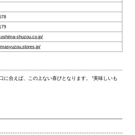
678
179
.oshima-shuzou.co.jp/
himasyuzou.stores.jp/
に合えば、この上ない喜びとなります。 “美味しいも