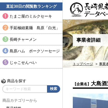
直近30日の閲覧数ランキング
たまご屋のミルクセーキ
手延極細素麺 島原「白光」
長崎チャーメン
事業者詳細
島原ハム ポークソーセージ
じゃこせんべい
トップページ
事業
商品を探す
大島酒
【企業名】
商品カテゴリーから