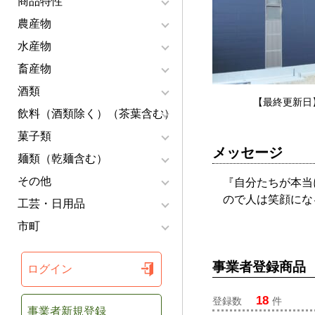
商品特性
農産物
水産物
畜産物
酒類
【最終更新日】
飲料（酒類除く）（茶葉含む）
菓子類
メッセージ
麺類（乾麺含む）
その他
『自分たちが本当
ので人は笑顔にな
工芸・日用品
市町
事業者登録商品
ログイン
18
登録数
件
事業者新規登録