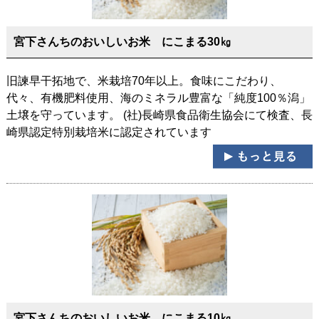
宮下さんちのおいしいお米 にこまる30㎏
旧諫早干拓地で、米栽培70年以上。食味にこだわり、
代々、有機肥料使用、海のミネラル豊富な「純度100％潟」
土壌を守っています。 (社)長崎県食品衛生協会にて検査、長
崎県認定特別栽培米に認定されています
宮下さんちのおいしいお米 にこまる10㎏