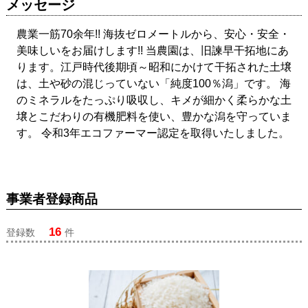
メッセージ
農業一筋70余年!! 海抜ゼロメートルから、安心・安全・
美味しいをお届けします!! 当農園は、旧諫早干拓地にあ
ります。江戸時代後期頃～昭和にかけて干拓された土壌
は、土や砂の混じっていない「純度100％潟」です。 海
のミネラルをたっぷり吸収し、キメが細かく柔らかな土
壌とこだわりの有機肥料を使い、豊かな潟を守っていま
す。 令和3年エコファーマー認定を取得いたしました。
事業者登録商品
16
登録数
件