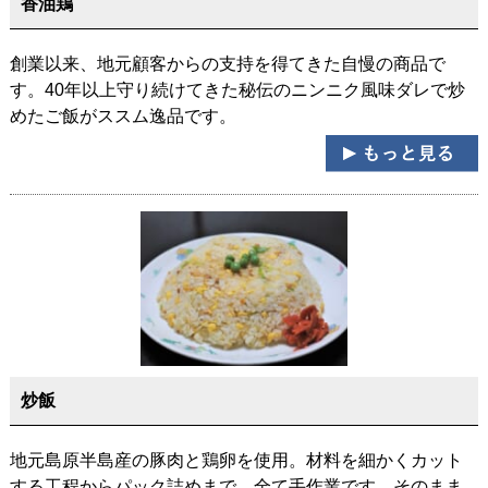
香油鶏
創業以来、地元顧客からの支持を得てきた自慢の商品で
す。40年以上守り続けてきた秘伝のニンニク風味ダレで炒
めたご飯がススム逸品です。
炒飯
地元島原半島産の豚肉と鶏卵を使用。材料を細かくカット
する工程からパック詰めまで、全て手作業です。そのまま