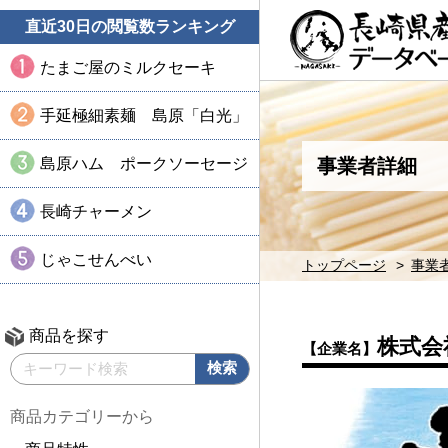
直近30日の閲覧数ランキング
たまご屋のミルクセーキ
手延極細素麺 島原「白光」
島原ハム ポークソーセージ
事業者詳細
長崎チャーメン
じゃこせんべい
トップページ
事業
商品を探す
株式会
【企業名】
商品カテゴリーから