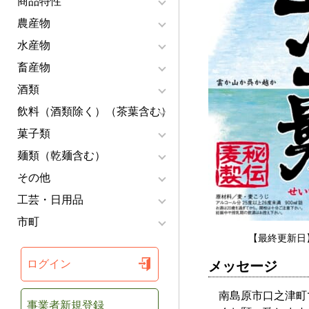
商品特性
農産物
水産物
畜産物
酒類
飲料（酒類除く）（茶葉含む）
菓子類
麺類（乾麺含む）
その他
工芸・日用品
市町
【最終更新日】
ログイン
メッセージ
南島原市口之津町
事業者新規登録