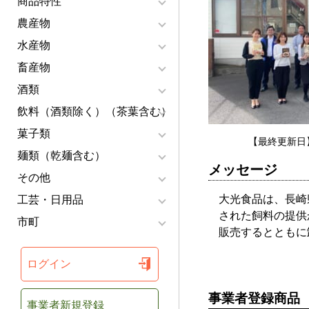
商品特性
農産物
水産物
畜産物
酒類
飲料（酒類除く）（茶葉含む）
菓子類
【最終更新日】
麺類（乾麺含む）
メッセージ
その他
大光食品は、長崎
工芸・日用品
された飼料の提供
市町
販売するとともに
ログイン
事業者登録商品
事業者新規登録