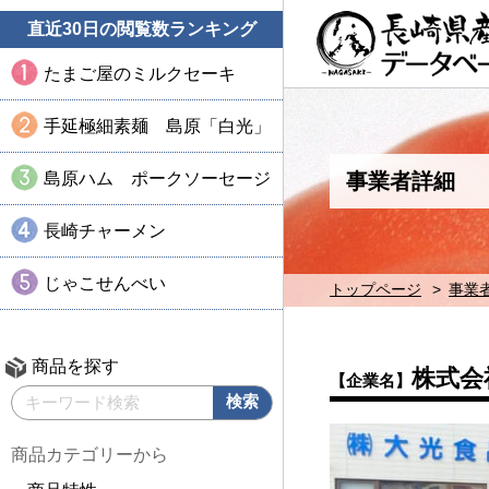
直近30日の閲覧数ランキング
たまご屋のミルクセーキ
手延極細素麺 島原「白光」
島原ハム ポークソーセージ
事業者詳細
長崎チャーメン
じゃこせんべい
トップページ
事業
商品を探す
株式会
【企業名】
商品カテゴリーから