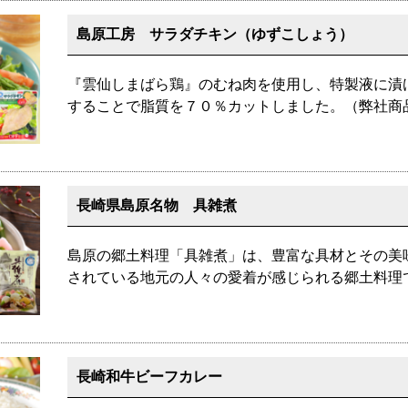
島原工房 サラダチキン（ゆずこしょう）
『雲仙しまばら鶏』のむね肉を使用し、特製液に漬
することで脂質を７０％カットしました。（弊社商
長崎県島原名物 具雑煮
島原の郷土料理「具雑煮」は、豊富な具材とその美
されている地元の人々の愛着が感じられる郷土料理
長崎和牛ビーフカレー