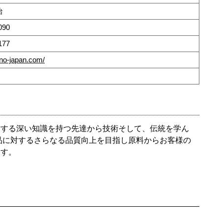
治
090
177
rino-japan.com/
対する深い知識を持つ先達から技術そして、伝統を学ん
品に対するさらなる品質向上を目指し原料からお客様の
ます。