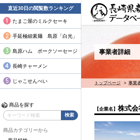
直近30日の閲覧数ランキング
たまご屋のミルクセーキ
手延極細素麺 島原「白光」
島原ハム ポークソーセージ
事業者詳細
長崎チャーメン
じゃこせんべい
トップページ
事業
商品を探す
株式会
【企業名】
商品カテゴリーから