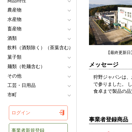
商品特性
農産物
水産物
畜産物
酒類
飲料（酒類除く）（茶葉含む）
【最終更新日】
菓子類
メッセージ
麺類（乾麺含む）
その他
狩野ジャパンは、
で参りました。 
工芸・日用品
食卓まで製品の品
市町
ログイン
事業者登録商品
事業者新規登録