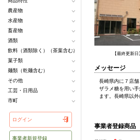
商品特性
農産物
水産物
畜産物
酒類
飲料（酒類除く）（茶葉含む）
【最終更新日】
菓子類
メッセージ
麺類（乾麺含む）
その他
長崎県内に７店舗
ザラメ糖を用い手
工芸・日用品
ます。長崎県以外
市町
ログイン
事業者登録商品
事業者新規登録