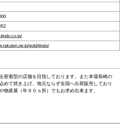
000
052
ijindo.co.jp/
.rakuten.ne.jp/gold/ijindo/
る密着型の店舗を目指しております。また本場長崎の
込めて焼き上げ、地元ならず全国へ出荷販売しており
や物産展（年９０ヵ所）でもお求め出来ます。