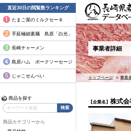
直近30日の閲覧数ランキング
たまご屋のミルクセーキ
手延極細素麺 島原「白光」
長崎チャーメン
事業者詳細
島原ハム ポークソーセージ
じゃこせんべい
トップページ
事業
商品を探す
株式会
【企業名】
商品カテゴリーから