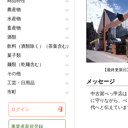
商品特性
農産物
水産物
畜産物
酒類
飲料（酒類除く）（茶葉含む）
菓子類
麺類（乾麺含む）
【最終更新日】
その他
メッセージ
工芸・日用品
市町
中古賀べっ甲店は
に守りながら、べ
代へと伝えていま
ログイン
事業者新規登録