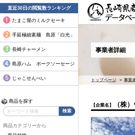
直近30日の閲覧数ランキング
たまご屋のミルクセーキ
手延極細素麺 島原「白光」
長崎チャーメン
事業者詳細
島原ハム ポークソーセージ
じゃこせんべい
トップページ
事業
商品を探す
（株）
【企業名】
商品カテゴリーから