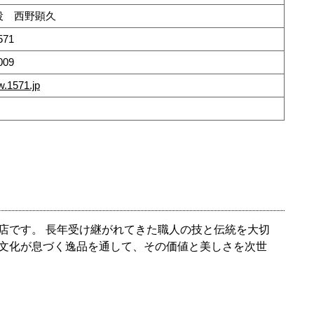
役 西野顕久
571
009
w.1571.jp
店です。 長年受け継がれてきた職人の技と伝統を大切
文化が息づく逸品を通して、その価値と美しさを次世