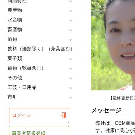
商品特性
農産物
水産物
畜産物
酒類
飲料（酒類除く）（茶葉含む）
菓子類
麺類（乾麺含む）
その他
工芸・日用品
市町
【最終更新日】
メッセージ
ログイン
弊社は、OEM商
す。健康に関心が
事業者新規登録