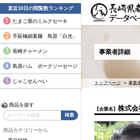
直近30日の閲覧数ランキング
たまご屋のミルクセーキ
手延極細素麺 島原「白光」
長崎チャーメン
事業者詳細
島原ハム ポークソーセージ
じゃこせんべい
トップページ
事業
商品を探す
株式会
【企業名】
商品カテゴリーから