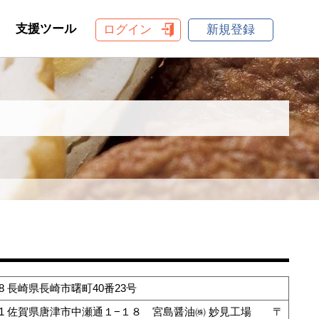
支援ツール
ログイン
新規登録
008 長崎県長崎市曙町40番23号
0101 佐賀県唐津市中瀬通１−１８ 宮島醤油㈱ 妙見工場 〒