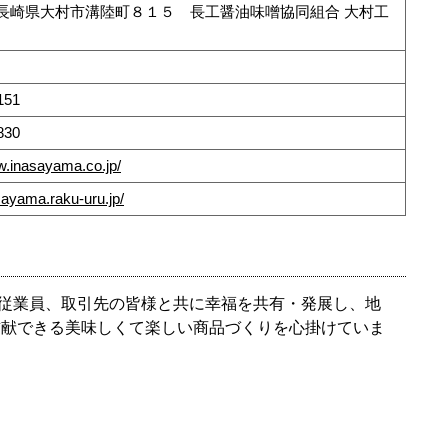
844 長崎県大村市溝陸町８１５ 長工醤油味噌協同組合 大村工
151
830
w.inasayama.co.jp/
asayama.raku-uru.jp/
従業員、取引先の皆様と共に幸福を共有・発展し、地
貢献できる美味しくて楽しい商品づくりを心掛けていま