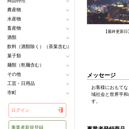
商品特性
農産物
水産物
畜産物
【最終更新日】
酒類
飲料（酒類除く）（茶葉含む）
菓子類
麺類（乾麺含む）
その他
メッセージ
工芸・日用品
お客様におもてな
市町
域社会と世界平和
す。
ログイン
事業者新規登録
事業者登録商品