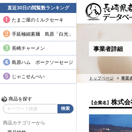
直近30日の閲覧数ランキング
たまご屋のミルクセーキ
手延極細素麺 島原「白光」
長崎チャーメン
事業者詳細
島原ハム ポークソーセージ
じゃこせんべい
トップページ
事業
商品を探す
株式会
【企業名】
商品カテゴリーから