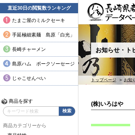
直近30日の閲覧数ランキング
たまご屋のミルクセーキ
手延極細素麺 島原「白光」
長崎チャーメン
お知らせ・ト
島原ハム ポークソーセージ
じゃこせんべい
トップページ
お知
商品を探す
(株)いろはや
商品カテゴリーから