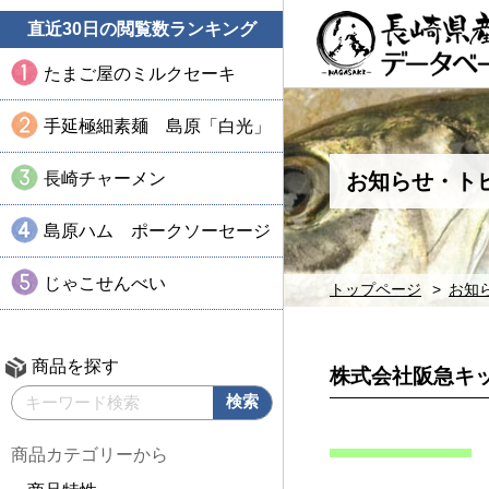
直近30日の閲覧数ランキング
たまご屋のミルクセーキ
手延極細素麺 島原「白光」
長崎チャーメン
お知らせ・ト
島原ハム ポークソーセージ
じゃこせんべい
トップページ
お知
商品を探す
株式会社阪急キ
商品カテゴリーから