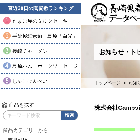
直近30日の閲覧数ランキング
たまご屋のミルクセーキ
手延極細素麺 島原「白光」
長崎チャーメン
お知らせ・ト
島原ハム ポークソーセージ
じゃこせんべい
トップページ
お知
商品を探す
株式会社Campsi
商品カテゴリーから