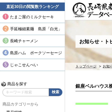
直近30日の閲覧数ランキング
たまご屋のミルクセーキ
手延極細素麺 島原「白光」
長崎チャーメン
お知らせ・ト
島原ハム ポークソーセージ
じゃこせんべい
トップページ
お知
商品を探す
銀座ベルハウス
商品カテゴリーから