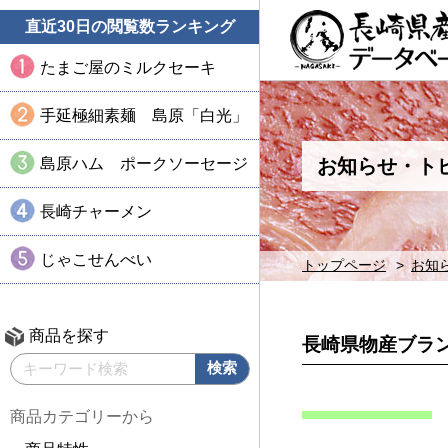
直近30日の閲覧数ランキング
たまご屋のミルクセーキ
手延極細素麺 島原「白光」
島原ハム ポークソーセージ
お知らせ・ト
長崎チャーメン
じゃこせんべい
トップページ
お知
商品を探す
長崎県物産ブラ
商品カテゴリーから