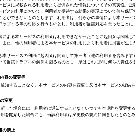
ービスに掲載される利用者より提供された情報についてその真実性、正
ービスの利用において、利用者が期待する結果の実現について何ら保証
ことができないものとします。利用者は、何らかの事情により本サービ
アップする等の対応を行うものとし、利用者が当該対応を怠ったことに
者による本サービスの利用又は利用できなかったことに起因又は関連し
。また、他の利用者による本サービスの利用により利用者に損害が生じ
き本サービスの利用に起因又は関連して第三者（他の利用者を含みます
いて当該トラブルの解決を図るものとし、県はこれに関し何らの責任を
ス内容の変更等
に通知することなく、本サービスの内容を変更し又は本サービスの提供
約の変更
判断した場合には、利用者に通知することなくいつでも本規約を変更す
利用を開始した場合にも、当該利用者は変更後の規約に同意したものと
譲渡の禁止