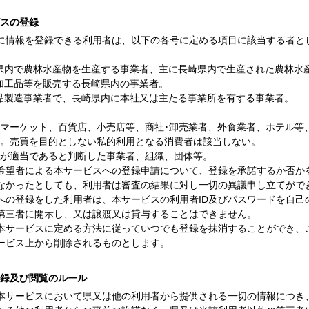
ビスの登録
に情報を登録できる利用者は、以下の各号に定める項目に該当する者と
県内で農林水産物を生産する事業者、主に長崎県内で生産された農林水
加工品等を販売する長崎県内の事業者。
品製造事業者で、長崎県内に本社又は主たる事業所を有する事業者。
マーケット、百貨店、小売店等、商社･卸売業者、外食業者、ホテル等
。売買を目的としない私的利用となる消費者は該当しない。
が適当であると判断した事業者、組織、団体等。
希望者による本サービスへの登録申請について、登録を承諾するか否か
なかったとしても、利用者は審査の結果に対し一切の異議申し立てがで
への登録をした利用者は、本サービスの利用者ID及びパスワードを自己
第三者に開示し、又は譲渡又は貸与することはできません。
本サービスに定める方法に従っていつでも登録を抹消することができ、
ービス上から削除されるものとします。
登録及び閲覧のルール
本サービスにおいて県又は他の利用者から提供される一切の情報につき