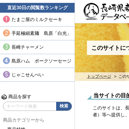
直近30日の閲覧数ランキング
たまご屋のミルクセーキ
手延極細素麺 島原「白光」
長崎チャーメン
このサイトに
島原ハム ポークソーセージ
じゃこせんべい
トップページ
この
当サイトの目
商品を探す
このサイトは、長
者）等へ提供し
商品カテゴリーから