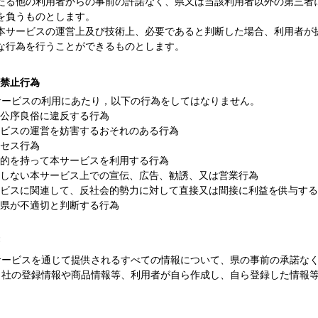
たる他の利用者からの事前の許諾なく、県又は当該利用者以外の第三者
を負うものとします。
本サービスの運営上及び技術上、必要であると判断した場合、利用者が
な行為を行うことができるものとします。
の禁止行為
サービスの利用にあたり，以下の行為をしてはなりません。
公序良俗に違反する行為
ビスの運営を妨害するおそれのある行為
セス行為
的を持って本サービスを利用する行為
しない本サービス上での宣伝、広告、勧誘、又は営業行為
ビスに関連して、反社会的勢力に対して直接又は間接に利益を供与する
県が不適切と判断する行為
サービスを通じて提供されるすべての情報について、県の事前の承諾な
自社の登録情報や商品情報等、利用者が自ら作成し、自ら登録した情報
。