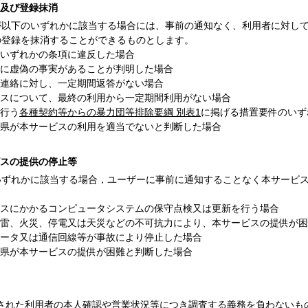
限及び登録抹消
が以下のいずれかに該当する場合には、事前の通知なく、利用者に対し
の登録を抹消することができるものとします。
いずれかの条項に違反した場合
に虚偽の事実があることが判明した場合
連絡に対し、一定期間返答がない場合
スについて、最終の利用から一定期間利用がない場合
行う
各種契約等からの暴力団等排除要綱 別表1
に掲げる措置要件のいず
県が本サービスの利用を適当でないと判断した場合
ビスの提供の停止等
いずれかに該当する場合，ユーザーに事前に通知することなく本サービ
。
スにかかるコンピュータシステムの保守点検又は更新を行う場合
雷、火災、停電又は天災などの不可抗力により、本サービスの提供が困
ータ又は通信回線等が事故により停止した場合
県が本サービスの提供が困難と判断した場合
された利用者の本人確認や営業状況等につき調査する義務を負わないも