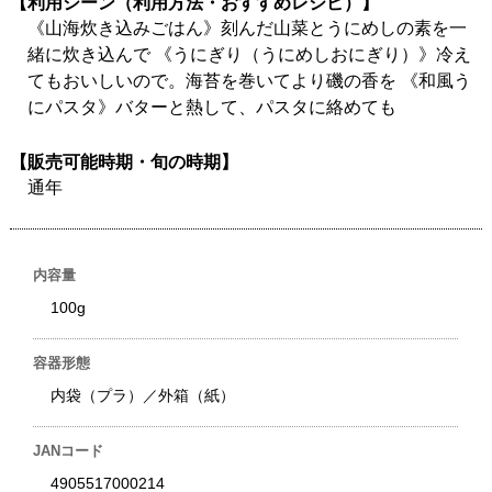
【利用シーン（利用方法・おすすめレシピ）】
《山海炊き込みごはん》刻んだ山菜とうにめしの素を一
緒に炊き込んで 《うにぎり（うにめしおにぎり）》冷え
てもおいしいので。海苔を巻いてより磯の香を 《和風う
にパスタ》バターと熱して、パスタに絡めても
【販売可能時期・旬の時期】
通年
内容量
100g
容器形態
内袋（プラ）／外箱（紙）
JANコード
4905517000214