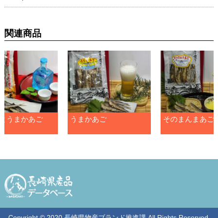
関連商品
とうまかあご
うまかあご
そのまんまあご
Copyright © 2020 長崎県物産ブランド推進課 All Rights Reserved.