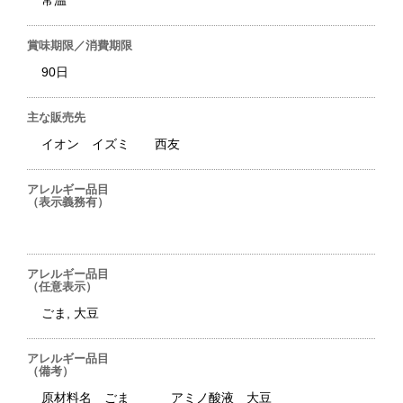
常温
賞味期限／消費期限
90日
主な販売先
イオン イズミ 西友
アレルギー品目
（表示義務有）
アレルギー品目
（任意表示）
ごま, 大豆
アレルギー品目
（備考）
原材料名 ごま アミノ酸液 大豆