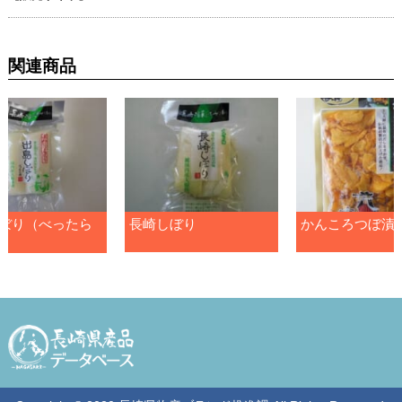
関連商品
ぼり（べったら
長崎しぼり
かんころつぼ漬