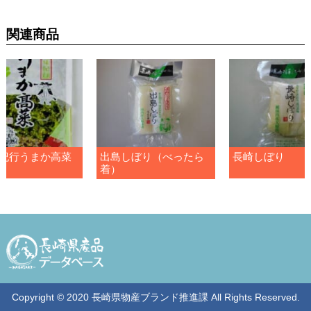
関連商品
紀行うまか高菜
出島しぼり（べったら
長崎しぼり
着）
Copyright © 2020 長崎県物産ブランド推進課 All Rights Reserved.