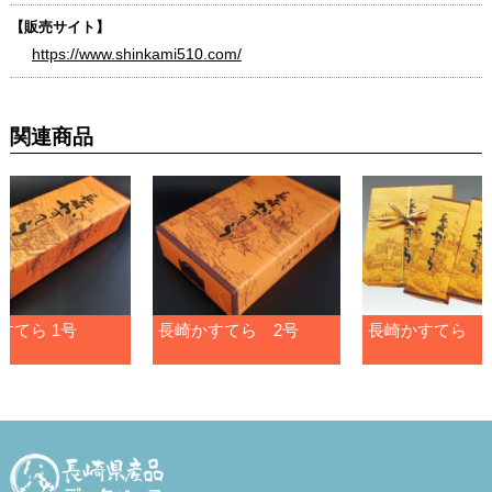
【販売サイト】
https://www.shinkami510.com/
関連商品
すてら 1号
長崎かすてら 2号
長崎かすてら 