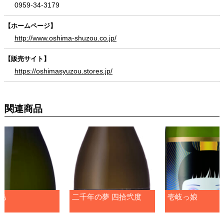
0959-34-3179
【ホームページ】
http://www.oshima-shuzou.co.jp/
【販売サイト】
https://oshimasyuzou.stores.jp/
関連商品
島
二千年の夢 四拾弐度
壱岐っ娘