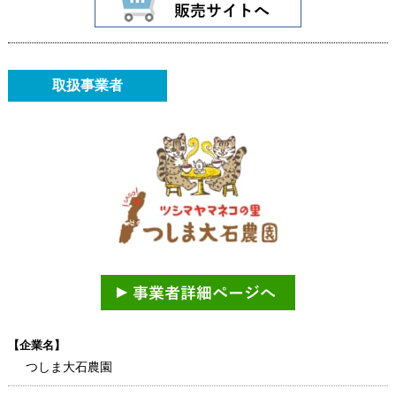
取扱事業者
【企業名】
つしま大石農園