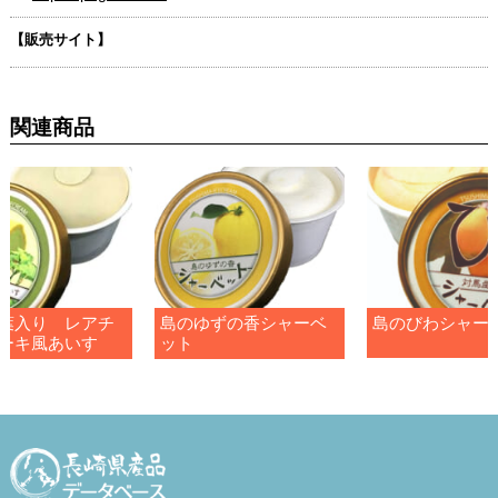
【販売サイト】
関連商品
葉入り レアチ
島のゆずの香シャーベ
島のびわシャー
ーキ風あいす
ット