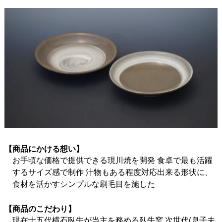
【商品にかける想い】
お手頃な価格で提供できる現川焼を開発 食卓で最も活躍
するサイズ感で制作 汁物もある程度対応出来る形状に、
食材を活かすシンプルな刷毛目を施した
【商品のこだわり】
現在十五代横石臥牛が当主を務める臥牛窯 次世代(息子夫