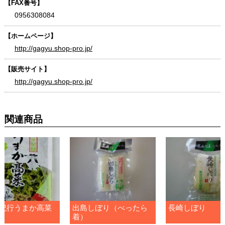
【FAX番号】
0956308084
【ホームページ】
http://gagyu.shop-pro.jp/
【販売サイト】
http://gagyu.shop-pro.jp/
関連商品
紀行うまか高菜
出島しぼり（べったら
長崎しぼり
着）