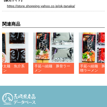
【販売サイト】
https://store.shopping.yahoo.co.jp/ok-tanaka/
関連商品
中太麺 魚介系
手延べ細麺 豚骨ラー
手延べ細麺 豚
メン
メン
噌ラーメン