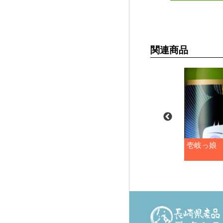
関連商品
FIVE
壱岐の島
壱岐っ娘