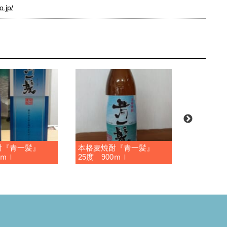
o.jp/
酎『青一髪』
本格麦焼酎『青一髪』
五島麦
0ｍｌ
25度 900ｍｌ