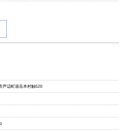
壱岐市芦辺町湯岳本村触520
p