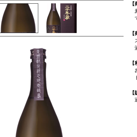
【
【
【
【