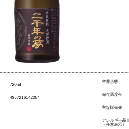
容器形態
720ml
保存温度帯
4957216142054
主な販売先
アレルギー品
（任意表示）