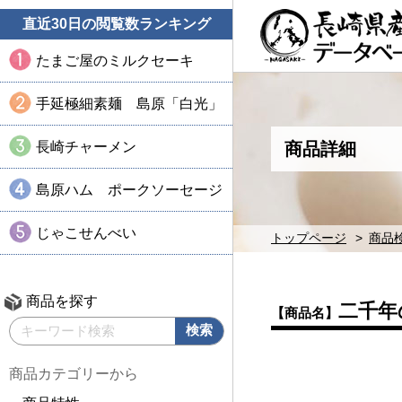
直近30日の閲覧数ランキング
たまご屋のミルクセーキ
手延極細素麺 島原「白光」
長崎チャーメン
商品詳細
島原ハム ポークソーセージ
じゃこせんべい
トップページ
商品
商品を探す
二千年
【商品名】
商品カテゴリーから