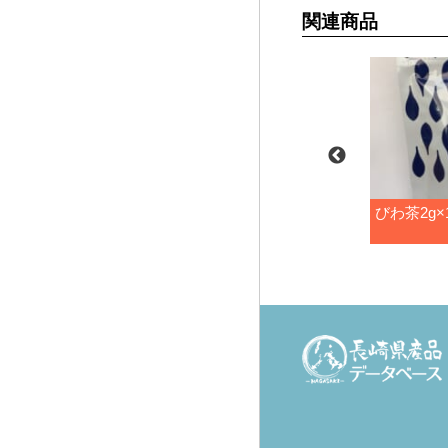
関連商品
アム2.3g×5p
びわ茶プレミアム2.3g×15
びわ茶2g×1
ｐ