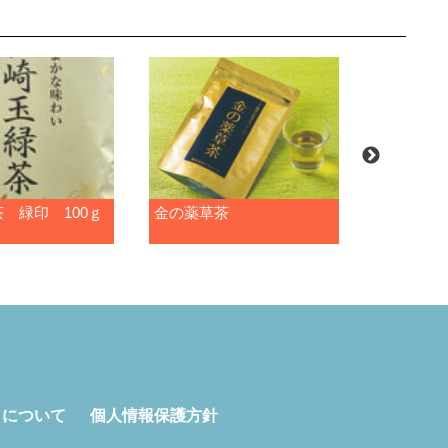
 緑印 100ｇ
金の薬草茶
まぼろし
茶ティー
トについて
個人情報保護方針