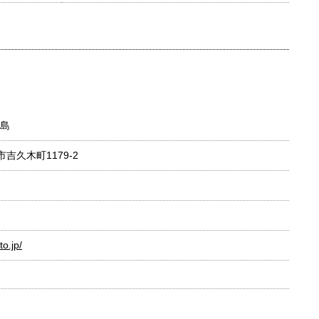
島
市吉久木町1179-2
o.jp/