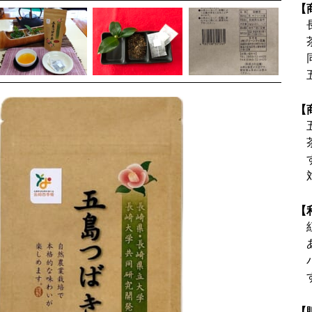
【
【
【
【