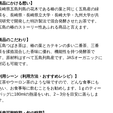
商品にかける想い】
長崎県五島列島の花木である椿の葉と同じく五島産の緑
茶を、長崎県・長崎県立大学・長崎大学・九州大学が共
同研究で開発した特許製法で混合発酵させたお茶です。
五島の椿のストーリー性あふれる商品と言えます。
商品のこだわり】
五島つばき茶は、椿の葉とカテキンの多い二番茶、三番
茶を揉捻混合した香味に優れ、機能性を持つ発酵茶で
す。原材料はすべて五島列島産です。JASオーガニックに
対応も可能です。
利用シーン（利用方法・おすすめレシピ）】
紅茶やウーロン茶のような味ですので、どんな食事にも
あい、お食事毎に飲むことをお勧めします。1ｇのティー
バッグに180mlの熱湯をいれ、2～3分を目安に蒸らしま
す。
販売可能時期・旬の時期】