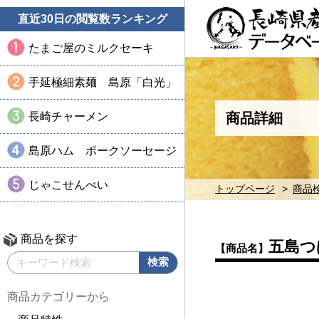
直近30日の閲覧数ランキング
たまご屋のミルクセーキ
手延極細素麺 島原「白光」
長崎チャーメン
商品詳細
島原ハム ポークソーセージ
じゃこせんべい
トップページ
商品
商品を探す
五島つ
【商品名】
商品カテゴリーから