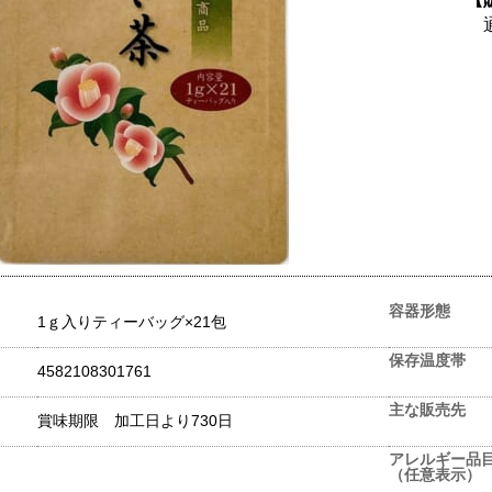
容器形態
1ｇ入りティーバッグ×21包
保存温度帯
4582108301761
主な販売先
賞味期限 加工日より730日
アレルギー品
（任意表示）