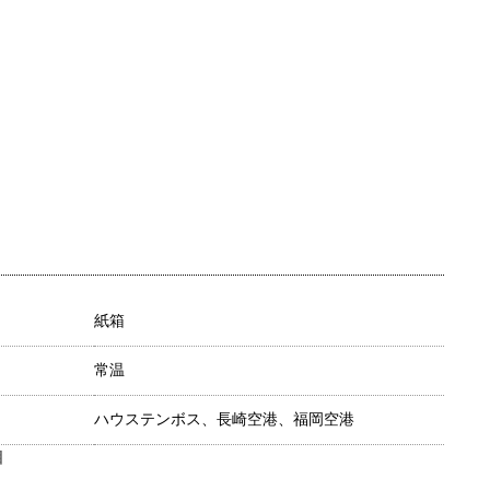
紙箱
常温
ハウステンボス、長崎空港、福岡空港
目