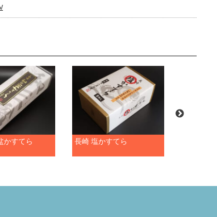
p/
盆かすてら
長崎 塩かすてら
長崎チョ
ラ