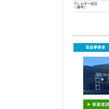
アレルギー品目
（備考）
取扱事業者