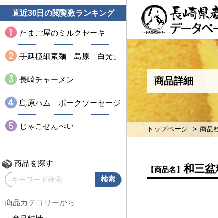
直近30日の閲覧数ランキング
たまご屋のミルクセーキ
手延極細素麺 島原「白光」
長崎チャーメン
商品詳細
島原ハム ポークソーセージ
じゃこせんべい
トップページ
商品
商品を探す
和三盆
【商品名】
商品カテゴリーから