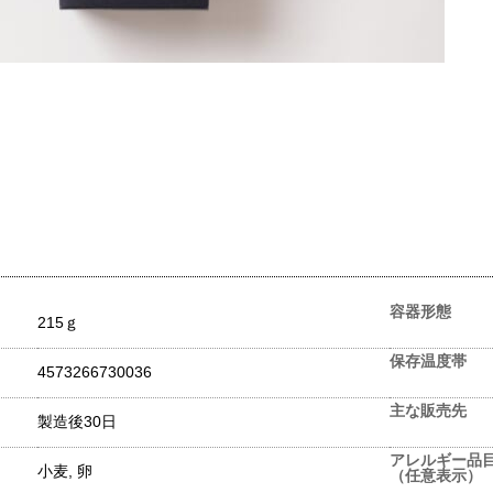
容器形態
215ｇ
保存温度帯
4573266730036
主な販売先
製造後30日
アレルギー品
小麦, 卵
（任意表示）