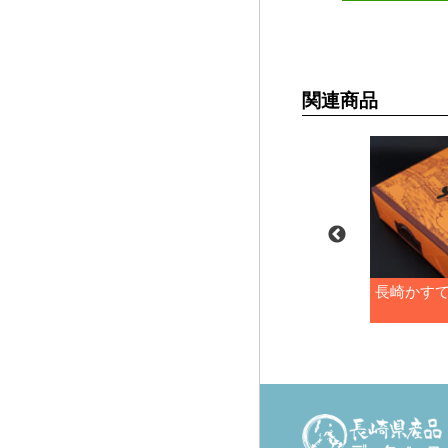
関連商品
 220g
長崎かすてら 1号
長崎かすて