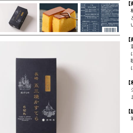
【
【
【
【