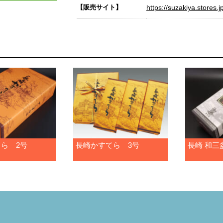
【販売サイト】
https://suzakiya.stores.j
ら 2号
長崎かすてら 3号
長崎 和三