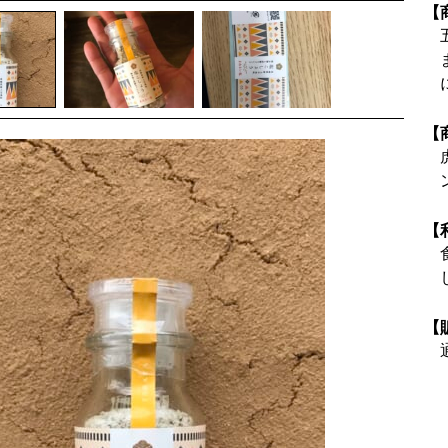
【
【
【
【