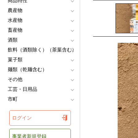
商品特性
農産物
水産物
畜産物
酒類
飲料（酒類除く）（茶葉含む）
菓子類
麺類（乾麺含む）
その他
工芸・日用品
市町
ログイン
事業者新規登録