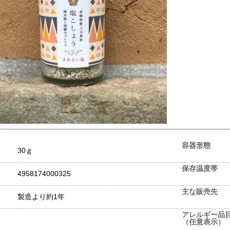
容器形態
30ｇ
保存温度帯
4958174000325
主な販売先
製造より約1年
アレルギー品
（任意表示）