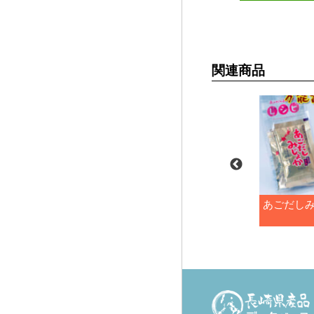
関連商品
焼あごだし（8g×6包）
あごだし