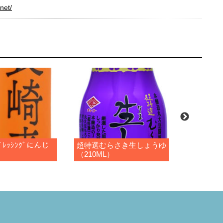
net/
ﾚｯｼﾝｸﾞにんじ
超特選むらさき生しょうゆ
さしみしょ
（210ML）