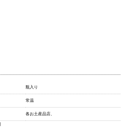
瓶入り
常温
各お土産品店、
目