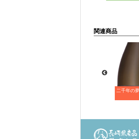
関連商品
FIVE
壱岐の島
二千年の夢