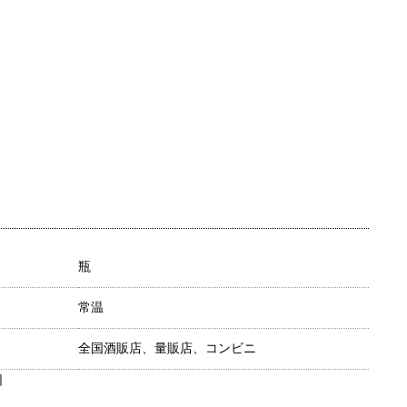
瓶
常温
全国酒販店、量販店、コンビニ
目