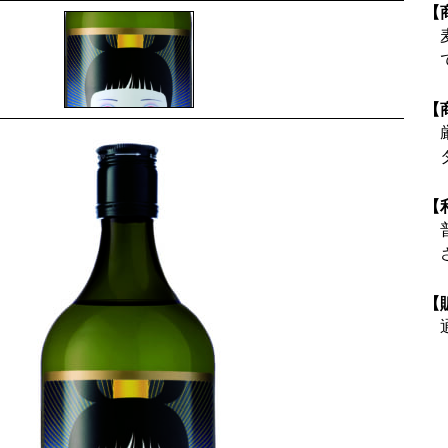
【
【
【
【