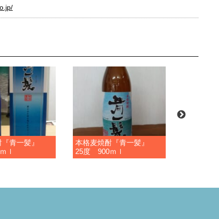
o.jp/
酎『青一髪』
本格麦焼酎『青一髪』
五島麦
0ｍｌ
25度 900ｍｌ