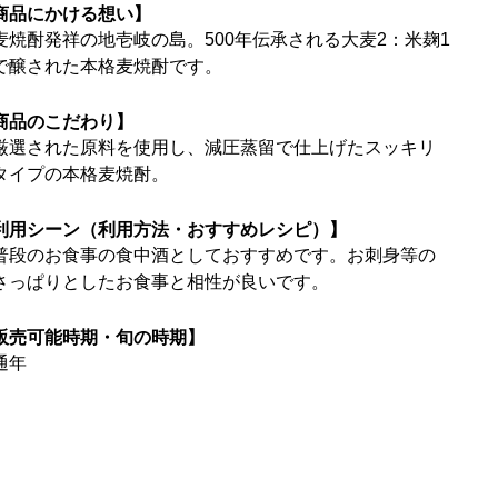
商品にかける想い】
麦焼酎発祥の地壱岐の島。500年伝承される大麦2：米麹1
で醸された本格麦焼酎です。
商品のこだわり】
厳選された原料を使用し、減圧蒸留で仕上げたスッキリ
タイプの本格麦焼酎。
利用シーン（利用方法・おすすめレシピ）】
普段のお食事の食中酒としておすすめです。お刺身等の
さっぱりとしたお食事と相性が良いです。
販売可能時期・旬の時期】
通年