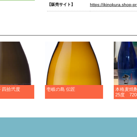
【販売サイト】
https://ikinokura.shop-pr
 四拾弐度
壱岐の島 伝匠
本格麦焼
25度 72