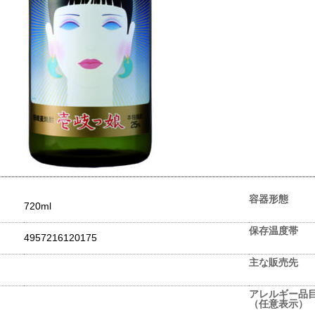
容器形態
720ml
保存温度帯
4957216120175
主な販売先
アレルギー品
（任意表示）