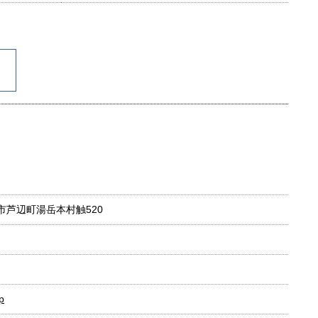
壱岐市芦辺町湯岳本村触520
p