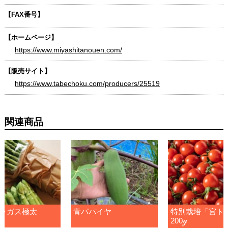
【FAX番号】
【ホームページ】
https://www.miyashitanouen.com/
【販売サイト】
https://www.tabechoku.com/producers/25519
関連商品
ラガス極太
青パパイヤ
特別栽培「宮ト
200ℊ