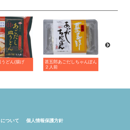
うどん(揚げ
甚五郎あごだしちゃんぽん
海鮮ちゃ
２人前
トについて
個人情報保護方針