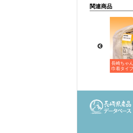
関連商品
長崎皿うどん２
プレミアム長崎ちゃんぽん
長崎ちゃん
２食
巾着タイ