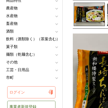
商品特性
農産物
水産物
畜産物
酒類
飲料（酒類除く）（茶葉含む）
菓子類
麺類（乾麺含む）
その他
工芸・日用品
市町
ログイン
事業者新規登録