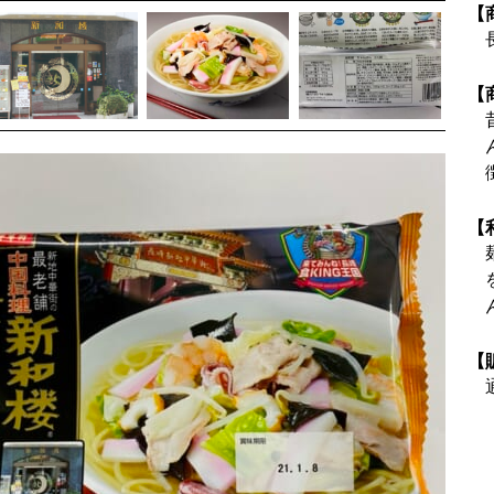
【
【
【
【