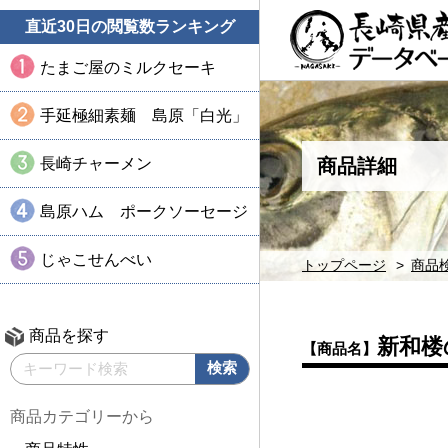
直近30日の閲覧数ランキング
たまご屋のミルクセーキ
手延極細素麺 島原「白光」
長崎チャーメン
商品詳細
島原ハム ポークソーセージ
じゃこせんべい
トップページ
商品
商品を探す
新和楼
【商品名】
商品カテゴリーから