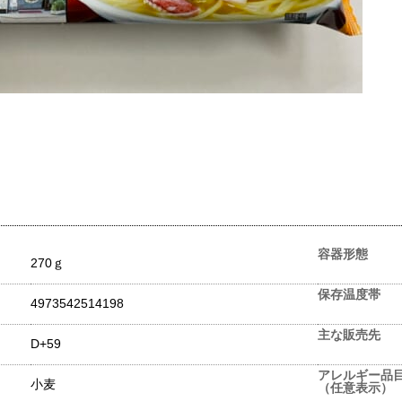
容器形態
270ｇ
保存温度帯
4973542514198
主な販売先
D+59
アレルギー品
小麦
（任意表示）