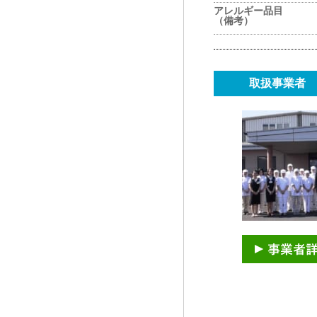
アレルギー品目
（備考）
取扱事業者