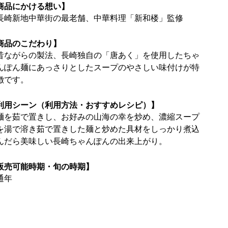
商品にかける想い】
長崎新地中華街の最老舗、中華料理「新和楼」監修
商品のこだわり】
昔ながらの製法、長崎独自の「唐あく」を使用したちゃ
んぽん麺にあっさりとしたスープのやさしい味付けが特
徴です。
利用シーン（利用方法・おすすめレシピ）】
麺を茹で置きし、お好みの山海の幸を炒め、濃縮スープ
を湯で溶き茹で置きした麺と炒めた具材をしっかり煮込
んだら美味しい長崎ちゃんぽんの出来上がり。
販売可能時期・旬の時期】
通年