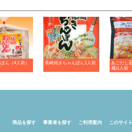
ぽん（4人前）
長崎焼きちゃんぽん1人前
あごだし皿
プ
麺)1人前
商品を探す
事業者を探す
ご利用案内
このサイ