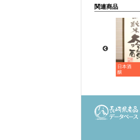
関連商品
特別本醸造 普
日本酒 普賢岳スパーク
日本酒 
リング
醸