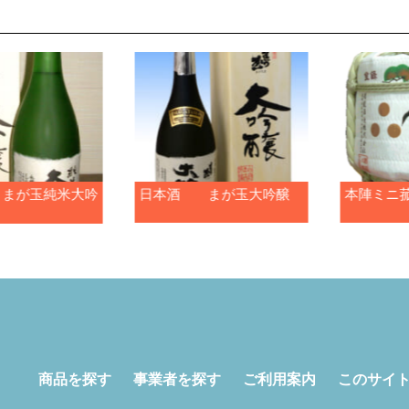
まが玉純米大吟
日本酒 まが玉大吟醸
本陣ミニ菰樽
商品を探す
事業者を探す
ご利用案内
このサイ