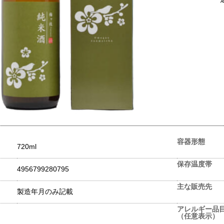
容器形態
720ml
保存温度帯
4956799280795
主な販売先
製造年月のみ記載
アレルギー品
（任意表示）