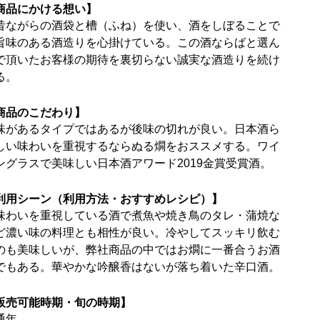
商品にかける想い】
昔ながらの酒袋と槽（ふね）を使い、酒をしぼることで
旨味のある酒造りを心掛けている。この酒ならばと選ん
で頂いたお客様の期待を裏切らない誠実な酒造りを続け
る。
商品のこだわり】
味があるタイプではあるが後味の切れが良い。日本酒ら
しい味わいを重視するならぬる燗をおススメする。ワイ
ングラスで美味しい日本酒アワード2019金賞受賞酒。
利用シーン（利用方法・おすすめレシピ）】
味わいを重視している酒で煮魚や焼き鳥のタレ・蒲焼な
ど濃い味の料理とも相性が良い。冷やしてスッキリ飲む
のも美味しいが、弊社商品の中ではお燗に一番合うお酒
でもある。華やかな吟醸香はないが落ち着いた辛口酒。
販売可能時期・旬の時期】
通年