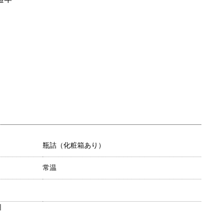
瓶詰（化粧箱あり）
常温
目