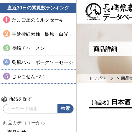
直近30日の閲覧数ランキング
たまご屋のミルクセーキ
手延極細素麺 島原「白光」
長崎チャーメン
商品詳細
島原ハム ポークソーセージ
じゃこせんべい
トップページ
商品
商品を探す
日本酒
【商品名】
商品カテゴリーから