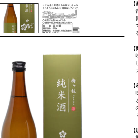
【
【
【
【