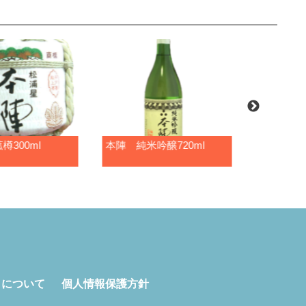
300ml
本陣 純米吟醸720ml
みずの光
720ml
トについて
個人情報保護方針