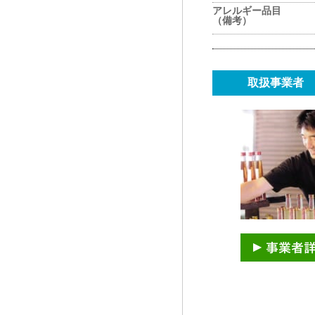
アレルギー品目
（備考）
取扱事業者