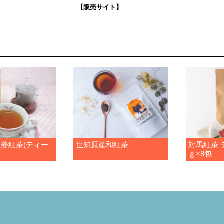
【販売サイト】
姜紅茶(ティー
世知原産和紅茶
対馬紅茶 
ｇ×8包