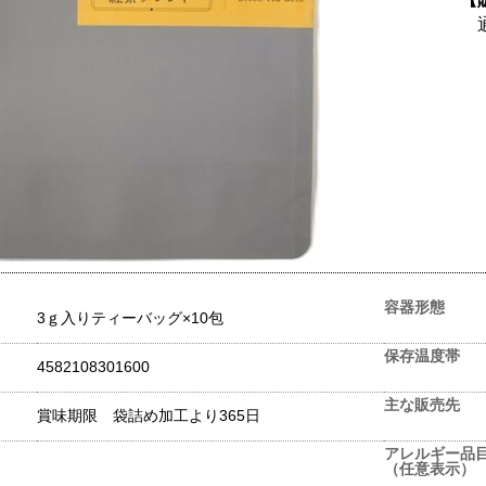
容器形態
3ｇ入りティーバッグ×10包
保存温度帯
4582108301600
主な販売先
賞味期限 袋詰め加工より365日
アレルギー品
（任意表示）