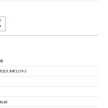
島
市吉久木町1179-2
o.jp/