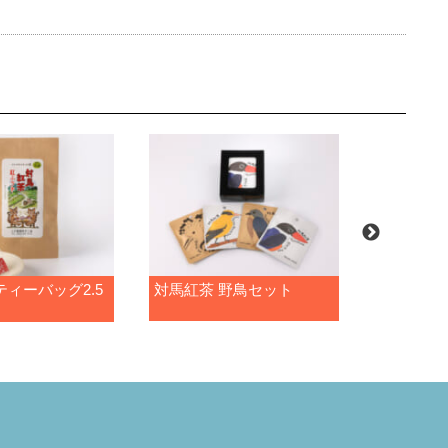
ティーバッグ2.5
対馬紅茶 野鳥セット
対馬紅茶 
ｇ