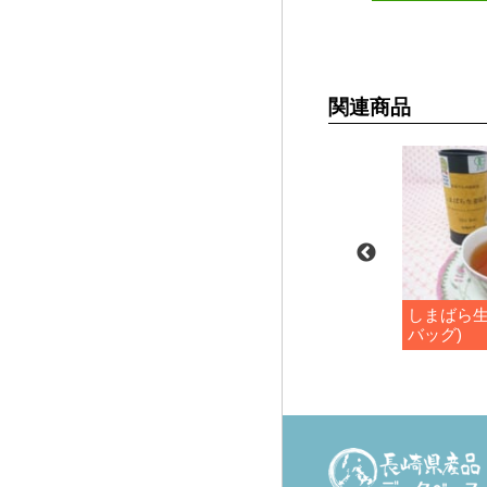
関連商品
紅茶（リーフ）
しまばら和紅茶（ティーバ
しまばら生
ッグ）
バッグ)