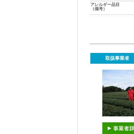
アレルギー品目
（備考）
取扱事業者