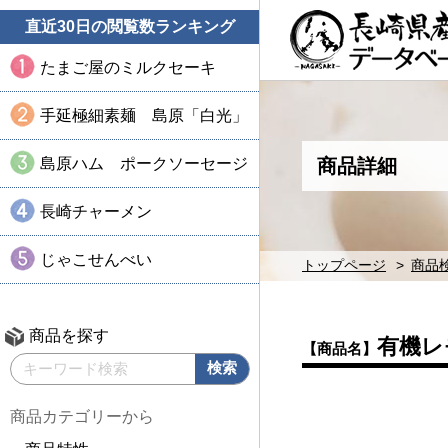
直近30日の閲覧数ランキング
たまご屋のミルクセーキ
手延極細素麺 島原「白光」
島原ハム ポークソーセージ
商品詳細
長崎チャーメン
じゃこせんべい
トップページ
商品
商品を探す
有機レ
【商品名】
商品カテゴリーから