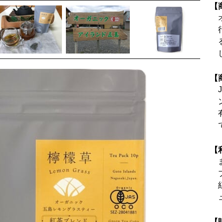
【
【
【
【