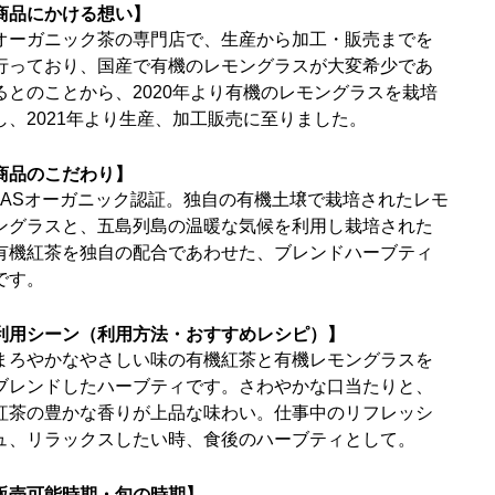
商品にかける想い】
オーガニック茶の専門店で、生産から加工・販売までを
行っており、国産で有機のレモングラスが大変希少であ
るとのことから、2020年より有機のレモングラスを栽培
し、2021年より生産、加工販売に至りました。
商品のこだわり】
JASオーガニック認証。独自の有機土壌で栽培されたレモ
ングラスと、五島列島の温暖な気候を利用し栽培された
有機紅茶を独自の配合であわせた、ブレンドハーブティ
です。
利用シーン（利用方法・おすすめレシピ）】
まろやかなやさしい味の有機紅茶と有機レモングラスを
ブレンドしたハーブティです。さわやかな口当たりと、
紅茶の豊かな香りが上品な味わい。仕事中のリフレッシ
ュ、リラックスしたい時、食後のハーブティとして。
販売可能時期・旬の時期】