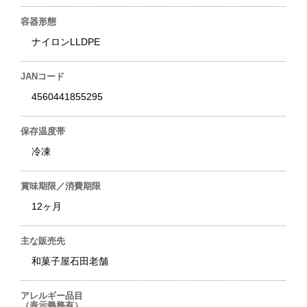
容器形態
ナイロンLLDPE
JANコード
4560441855295
保存温度帯
冷凍
賞味期限／消費期限
12ヶ月
主な販売先
和菓子屋石田老舗
アレルギー品目
（表示義務有）