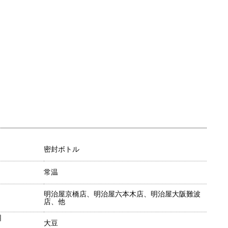
密封ボトル
常温
明治屋京橋店、明治屋六本木店、明治屋大阪難波
店、他
目
大豆