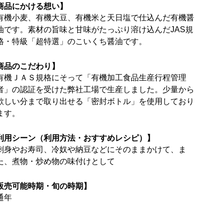
商品にかける想い】
有機小麦、有機大豆、有機米と天日塩で仕込んだ有機醤
油です。素材の旨味と甘味がたっぷり溶け込んだJAS規
格・特級「超特選」のこいくち醤油です。
商品のこだわり】
有機ＪＡＳ規格にそって「有機加工食品生産行程管理
者」の認証を受けた弊社工場で生産しました。少量から
欲しい分まで取り出せる「密封ボトル」を使用しており
ます。
利用シーン（利用方法・おすすめレシピ）】
刺身やお寿司、冷奴や納豆などにそのままかけて、ま
た、煮物・炒め物の味付けとして
販売可能時期・旬の時期】
通年