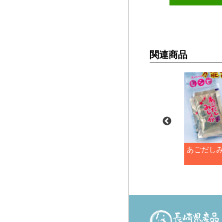
関連商品
焼あごだし（8g×6包）
あごだし