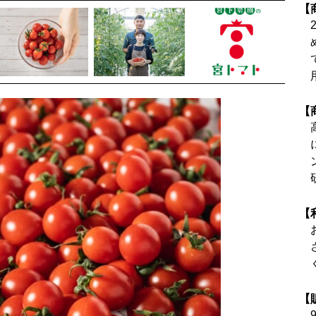
【
【
【
【