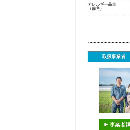
アレルギー品目
（備考）
取扱事業者