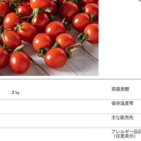
容器形態
２㎏
保存温度帯
主な販売先
アレルギー品
（任意表示）