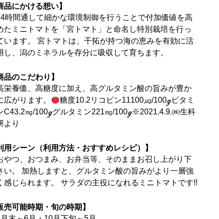
商品にかける想い】
24時間通して細かな環境制御を行うことで付加価値を高
めたミニトマトを「宮トマト」と命名し特別栽培を行っ
ています。 宮トマトは、干拓が持つ海の恵みを有効に活
用し、潟のミネラルを存分に吸収して育ちます。
商品のこだわり】
高栄養価、高糖度に加え、高グルタミン酸の旨みが豊か
に広がります。
糖度10.2リコピン11100㎍/100ℊビタミ
ンC43.2㎎/100ℊグルタミン221㎎/100ℊ※2021.4.9.㈱生科
研より
利用シーン（利用方法・おすすめレシピ）】
おやつ、おつまみ、お弁当等、そのままお召し上がり下
さい。 加熱しますと、グルタミン酸の旨みがより一層強
く感じられます。 サラダの主役になれるミニトマトです!!
販売可能時期・旬の時期】
9月末～6月・10月下旬～5月