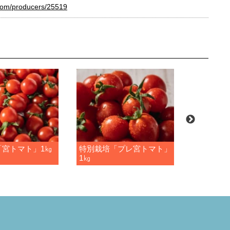
com/producers/25519
「宮トマト」1㎏
特別栽培「プレ宮トマト」
特別栽培
1㎏
２㎏