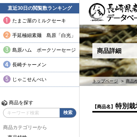
直近30日の閲覧数ランキング
たまご屋のミルクセーキ
手延極細素麺 島原「白光」
島原ハム ポークソーセージ
商品詳細
長崎チャーメン
じゃこせんべい
トップページ
商品
商品を探す
特別栽
【商品名】
商品カテゴリーから