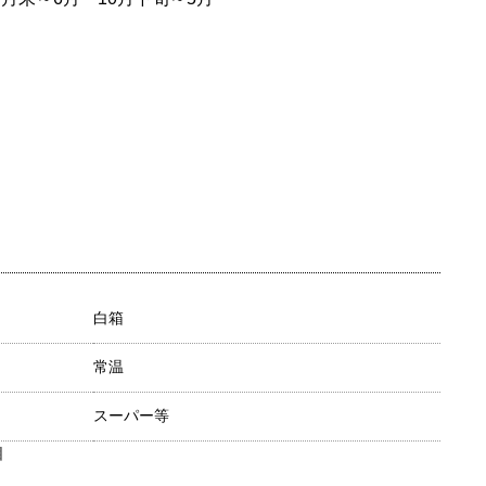
白箱
常温
スーパー等
目