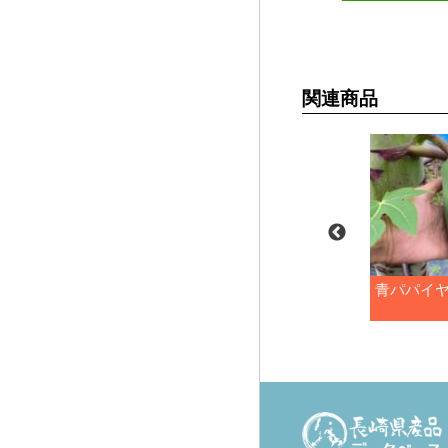
関連商品
き県央南部地
アスパラガス極太
青パパイ
ニトマト