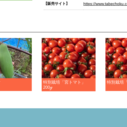
【販売サイト】
https://www.tabechoku.
ヤ
特別栽培「宮トマト」
特別栽培
200ℊ