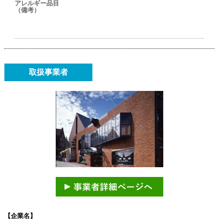
アレルギー品目
（備考）
取扱事業者
【企業名】