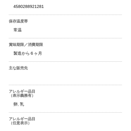
4580288921281
保存温度帯
常温
賞味期限／消費期限
製造から６ヶ月
主な販売先
アレルギー品目
（表示義務有）
卵, 乳
アレルギー品目
（任意表示）