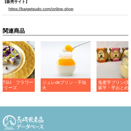
【販売サイト】
https://baigetsudo.com/online-shop
関連商品
GETSU フラワー
ジュレdeプリン・不知
鬼蜜芋プリン(安
シリーズ
火
紫芋・芋おとめ