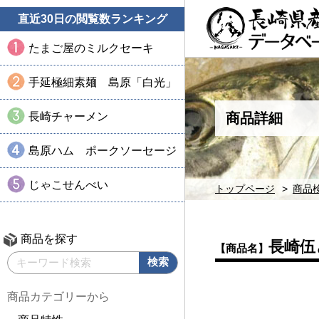
直近30日の閲覧数ランキング
たまご屋のミルクセーキ
手延極細素麺 島原「白光」
長崎チャーメン
商品詳細
島原ハム ポークソーセージ
じゃこせんべい
トップページ
商品
商品を探す
長崎伍
【商品名】
商品カテゴリーから