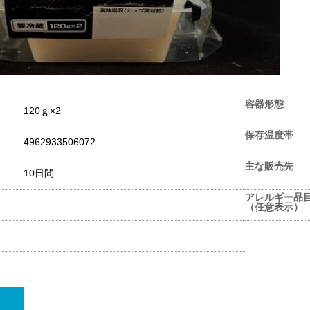
容器形態
120ｇ×2
保存温度帯
4962933506072
主な販売先
10日間
アレルギー品
（任意表示）