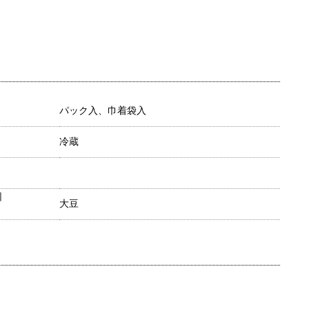
パック入、巾着袋入
冷蔵
目
大豆