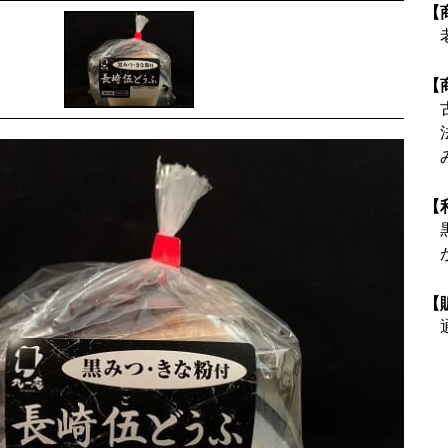
【
【
【
【