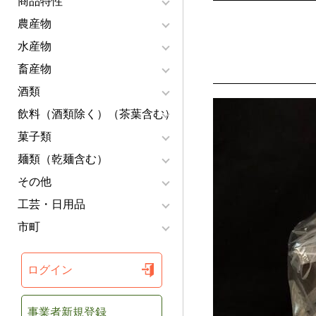
商品特性
農産物
水産物
畜産物
酒類
飲料（酒類除く）（茶葉含む）
菓子類
麺類（乾麺含む）
その他
工芸・日用品
市町
ログイン
事業者新規登録